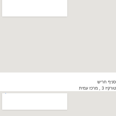
סניף חריש
טורקיז 3 , מרכז עמית